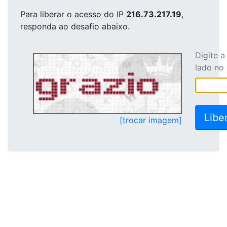
Para liberar o acesso
do IP
216.73.217.19
,
responda ao desafio abaixo.
Digite 
lado no
[trocar imagem]