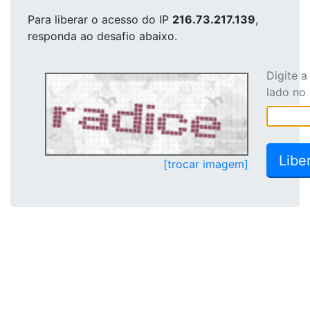
Para liberar o acesso
do IP
216.73.217.139
,
responda ao desafio abaixo.
Digite 
lado no
[trocar imagem]