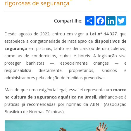
rigorosas de segurança
REVISTAS ONLINE
Compartilhar
Facebook
Linked
Tw
Compartilhe:
CURSO CTP
Desde agosto de 2022, entrou em vigor a
Lei nº 14.327
, que
estabelece a obrigatoriedade de instalação de
dispositivos de
FALE CONOSCO
segurança
em piscinas, tanto residenciais ou de uso coletivo,
como as de condomínios, clubes e hotéis. A legislação visa
proteger banhistas — especialmente crianças — e
responsabiliza diretamente proprietários, síndicos e
administradores pela adoção de medidas preventivas.
Mais do que uma exigência legal, essa lei representa um
marco
na cultura de segurança aquática no Brasil
, alinhando-se à
práticas já recomendadas por normas da ABNT (Associação
Brasileira de Normas Técnicas).