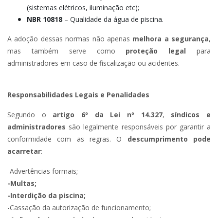
(sistemas elétricos, iluminação etc);
NBR 10818
– Qualidade da água de piscina.
A adoção dessas normas não apenas
melhora a segurança
,
mas também serve como
proteção legal
para
administradores em caso de fiscalização ou acidentes.
Responsabilidades Legais e Penalidades
Segundo o
artigo 6º da Lei nº 14.327
,
síndicos e
administradores
são legalmente responsáveis por garantir a
conformidade com as regras. O
descumprimento pode
acarretar
:
-Advertências formais;
-Multas;
-Interdição da piscina;
-Cassa
çã
o da autoriza
çã
o de funcionamento;